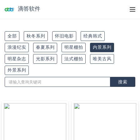
滴答软件
全部
秋冬系列
怀旧电影
经典韩式
浪漫纪实
春夏系列
明星棚拍
内景系列
明星杂志
光影系列
法式棚拍
唯美古风
外景系列
搜索